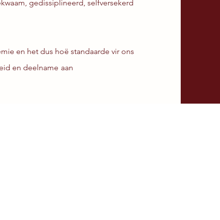
ekwaam, gedissiplineerd, selfversekerd
mie en het dus hoë standaarde vir ons
heid en deelname
aan